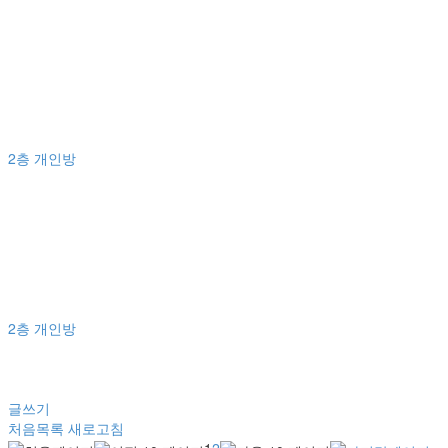
2층 개인방
2층 개인방
글쓰기
처음목록
새로고침