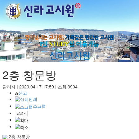
Toggle
navigat
2층 창문방
관리자
|
2020.04.17 17:59
|
조회
3904
신고
인쇄
스크랩
2층 창문방