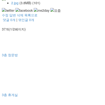
2.jpg
(3.8MB)
(101)
수정
답변
삭제
목록으로
댓글
0
개
|
엮인글
0
개
37개(1/2페이지)
3층 창문방
3층 휴게실