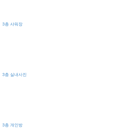
3층 샤워장
3층 실내사진
3층 개인방